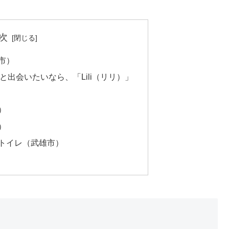
次
市）
出会いたいなら、「Lili（リリ）」
）
）
のトイレ（武雄市）
）